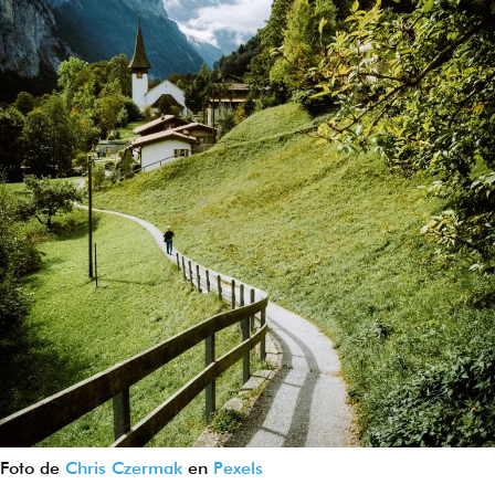
Foto de
Chris Czermak
en
Pexels