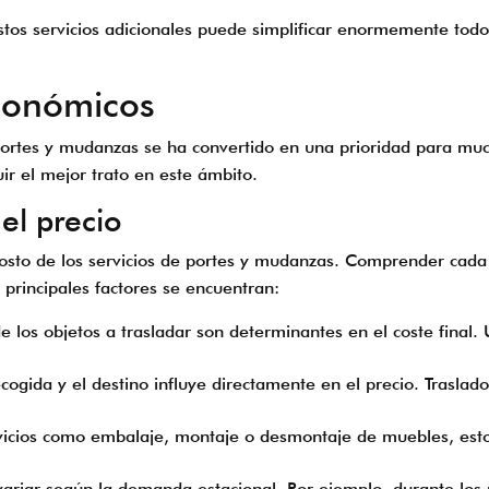
tos servicios adicionales puede simplificar enormemente todo
conómicos
ortes y mudanzas se ha convertido en una prioridad para mu
ir el mejor trato en este ámbito.
el precio
costo de los servicios de portes y mudanzas. Comprender cada 
principales factores se encuentran:
 los objetos a trasladar son determinantes en el coste final
cogida y el destino influye directamente en el precio. Traslad
icios como embalaje, montaje o desmontaje de muebles, esto r
ariar según la demanda estacional. Por ejemplo, durante lo