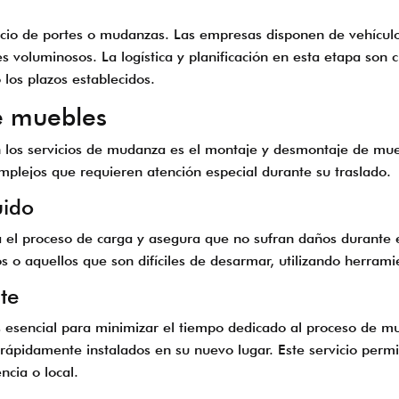
rvicio de portes o mudanzas. Las empresas disponen de vehícul
 voluminosos. La logística y planificación en esta etapa son 
los plazos establecidos.
e muebles
n los servicios de mudanza es el montaje y desmontaje de mueb
plejos que requieren atención especial durante su traslado.
uido
a el proceso de carga y asegura que no sufran daños durante e
 o aquellos que son difíciles de desarmar, utilizando herram
te
es esencial para minimizar el tiempo dedicado al proceso de
ápidamente instalados en su nuevo lugar. Este servicio permit
ncia o local.