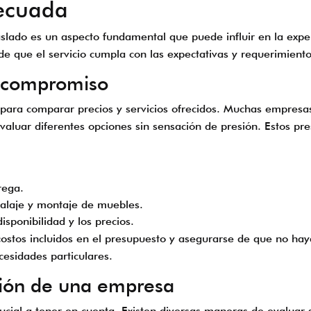
decuada
aslado es un aspecto fundamental que puede influir en la expe
de que el servicio cumpla con las expectativas y requerimiento
n compromiso
es para comparar precios y servicios ofrecidos. Muchas empres
evaluar diferentes opciones sin sensación de presión. Estos 
rega.
balaje y montaje de muebles.
sponibilidad y los precios.
stos incluidos en el presupuesto y asegurarse de que no haya 
esidades particulares.
ción de una empresa
rucial a tener en cuenta. Existen diversas maneras de evalua