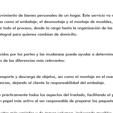
ovimiento de bienes personales de un hogar. Este servicio va 
s como el embalaje, el desmontaje y el montaje de muebles, 
todo el proceso, desde la carga hasta la organización de las
ntegral para quienes cambian de domicilio.
s
ofrecidos por los portes y las mudanzas puede ayudar a determ
as de las diferencias más relevantes:
nsporte y descarga de objetos, así como el montaje en el nue
ancías, dejando al cliente la responsabilidad del embalaje.
ácticamente todos los aspectos del traslado, facilitando el p
un papel más activo al ser responsable de preparar los paquete
ctos más variados y de mayor volumen, incluyendo muebles 