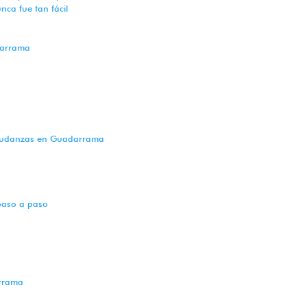
ca fue tan fácil
darrama
a mudanzas en Guadarrama
aso a paso
arrama