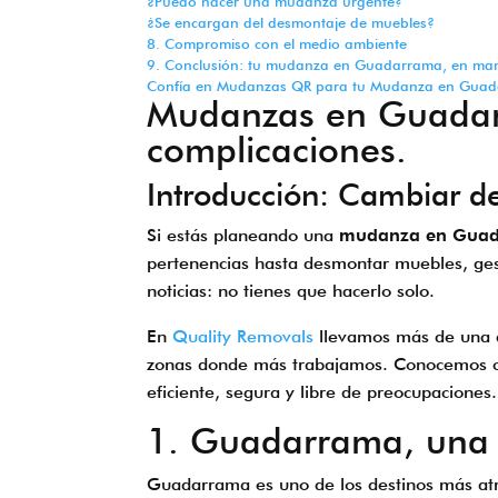
¿Puedo hacer una mudanza urgente?
¿Se encargan del desmontaje de muebles?
8. Compromiso con el medio ambiente
9. Conclusión: tu mudanza en Guadarrama, en man
Confía en Mudanzas QR para tu Mudanza en Gua
Mudanzas en
Guada
complicaciones.
Introducción: Cambiar d
Si estás planeando una
mudanza en Gua
pertenencias hasta desmontar muebles, ges
noticias: no tienes que hacerlo solo.
En
Quality Removals
llevamos más de una 
zonas donde más trabajamos. Conocemos cad
eficiente, segura y libre de preocupaciones.
1. Guadarrama, una z
Guadarrama es uno de los destinos más atra