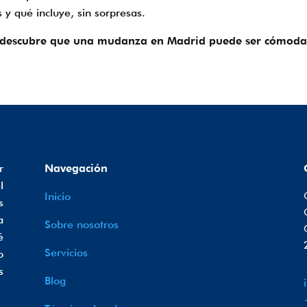
y qué incluye, sin sorpresas.
descubre que una mudanza en Madrid puede ser cómoda, 
r
Navegación
l
Inicio
s
a
Sobre nosotros
é
Servicios
o
s
Blog