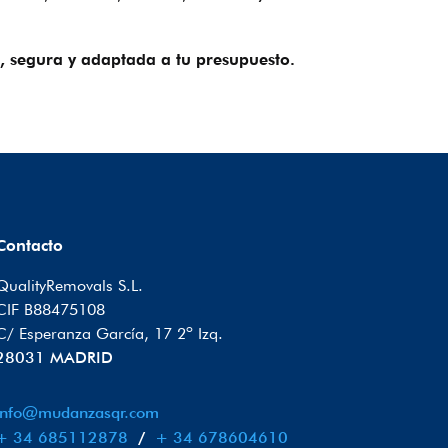
segura y adaptada a tu presupuesto.
Contacto
QualityRemovals S.L.
CIF B88475108
C/ Esperanza García, 17 2º Izq.
28031 MADRID
info@mudanzasqr.com
+ 34 685112878
/
+ 34 678604610