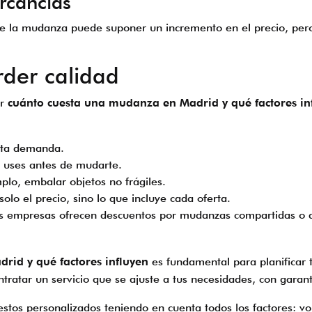
rcancías
e la mudanza puede suponer un incremento en el precio, pero
der calidad
ir
cuánto cuesta una mudanza en Madrid y qué factores in
alta demanda.
o uses antes de mudarte.
mplo, embalar objetos no frágiles.
olo el precio, sino lo que incluye cada oferta.
as empresas ofrecen descuentos por mudanzas compartidas o d
rid y qué factores influyen
es fundamental para planificar t
ntratar un servicio que se ajuste a tus necesidades, con garan
os personalizados teniendo en cuenta todos los factores: vol